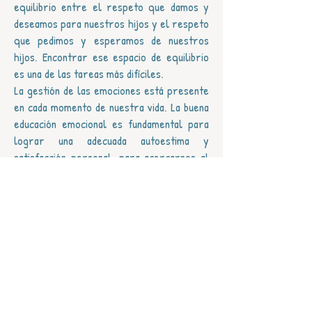
equilibrio entre el respeto que damos y
deseamos para nuestros hijos y el respeto
que pedimos y esperamos de nuestros
hijos. Encontrar ese espacio de equilibrio
es una de las tareas más difíciles.
La gestión de las emociones está presente
en cada momento de nuestra vida. La buena
educación emocional es fundamental para
lograr una adecuada autoestima y
satisfacción personal, para acercarnos al
bienestar y la felicidad. Una tarea de esta
relevancia debe estar sustentada sobre el
conocimiento, la planificación y la reflexión.
Para las familias supone siempre un gran
apoyo y fuente de satisfacción poder
contar con un espacio donde formarse,
dialogar y compartir sus dudas e
inquietudes.
Educar niñas y niños emocionalmente sanos